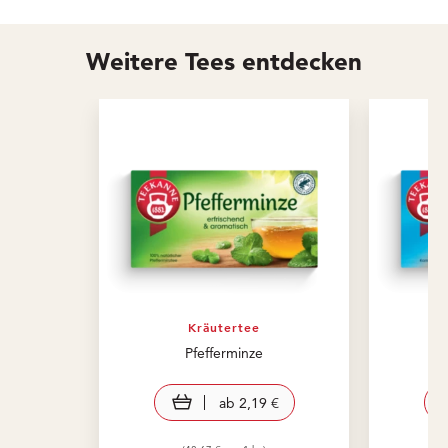
Weitere Tees entdecken
Kräutertee
Pfefferminze
view product
ab
2,19 €