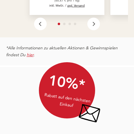
(48,67 € pro 1 kg)
inkl. MwSt. /
zzgl. Versand
in
*Alle Informationen zu aktuellen Aktionen & Gewinnspielen
findest Du
hier
.
10%*
Rabatt auf den nächsten
Einkauf