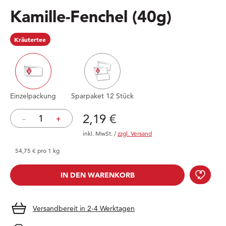
Kamille-Fenchel
(40g)
Kräutertee
Einzelpackung
Sparpaket 12 Stück
Preis: 2,19 €
2,19 €
–
+
inkl. MwSt.
/
zzgl. Versand
54,75 € pro 1 kg
Kami
IN DEN WARENKORB
IN DEN WARENKORB
Versandbereit in 2-4 Werktagen