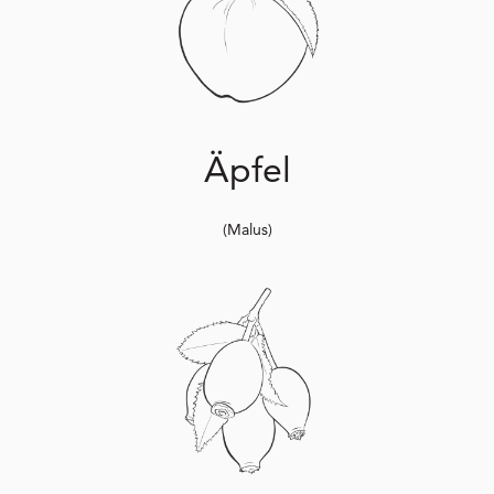
Äpfel
(Malus)