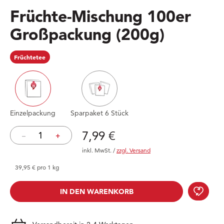
Früchte-Mischung 100er
Großpackung
(200g)
Früchtetee
Einzelpackung
Sparpaket 6 Stück
Preis: 7,99 €
7,99 €
–
+
inkl. MwSt.
/
zzgl. Versand
39,95 € pro 1 kg
Früc
IN DEN WARENKORB
IN DEN WARENKORB