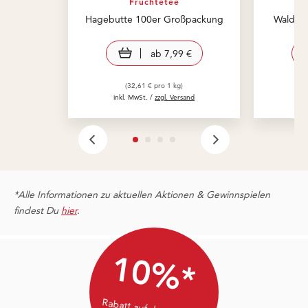
Früchtetee
Hagebutte 100er Großpackung
Waldbe
view product
ab
7,99 €
(32,61 € pro 1 kg)
inkl. MwSt. /
zzgl. Versand
in
*Alle Informationen zu aktuellen Aktionen & Gewinnspielen
findest Du
hier
.
10%*