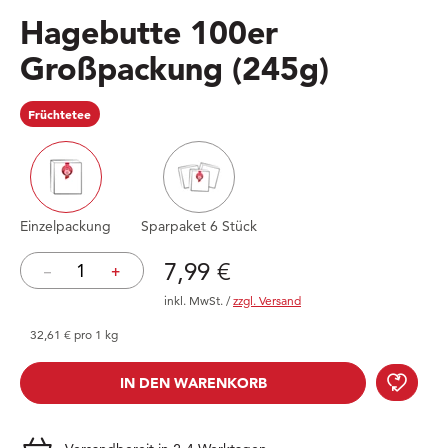
Hagebutte 100er
Großpackung
(245g)
Früchtetee
Einzelpackung
Sparpaket 6 Stück
Preis: 7,99 €
7,99 €
–
+
inkl. MwSt.
/
zzgl. Versand
32,61 € pro 1 kg
Hage
IN DEN WARENKORB
IN DEN WARENKORB