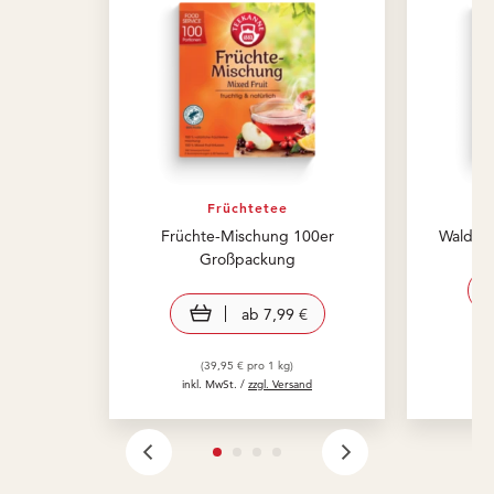
Früchtetee
Früchte-Mischung 100er
Waldbe
Großpackung
view product
ab
7,99 €
in
(39,95 € pro 1 kg)
inkl. MwSt. /
zzgl. Versand