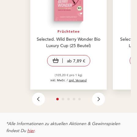
Früchtetee
Selected. Wild Berry Wonder Bio
Selected
Luxury Cup (25 Beutel)
Luxu
view product
ab
7,89 €
(105,20 € pro 1 kg)
inkl. MwSt. /
zzgl. Versand
in
*Alle Informationen zu aktuellen Aktionen & Gewinnspielen
findest Du
hier
.