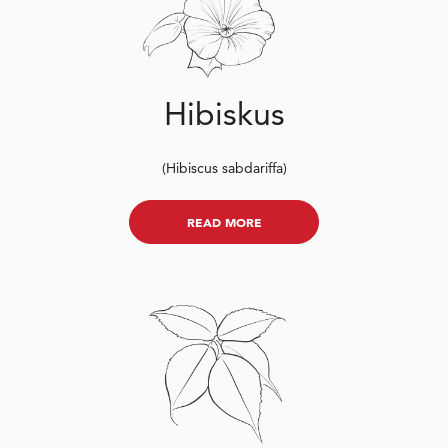
Hibiskus
(Hibiscus sabdariffa)
READ MORE