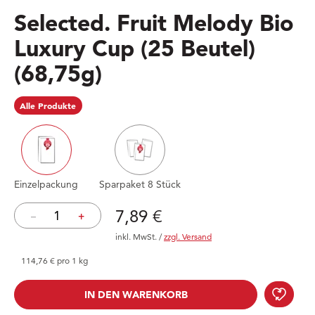
Selected. Fruit Melody Bio
Luxury Cup (25 Beutel)
(68,75g)
Alle Produkte
Einzelpackung
Sparpaket 8 Stück
Preis: 7,89 €
7,89 €
–
+
inkl. MwSt.
/
zzgl. Versand
114,76 € pro 1 kg
Sele
IN DEN WARENKORB
IN DEN WARENKORB