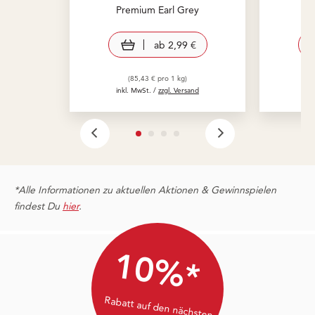
Premium Earl Grey
Pr
view product
ab
2,99 €
(85,43 € pro 1 kg)
inkl. MwSt. /
zzgl. Versand
in
*Alle Informationen zu aktuellen Aktionen & Gewinnspielen
findest Du
hier
.
10%*
Rabatt auf den nächsten