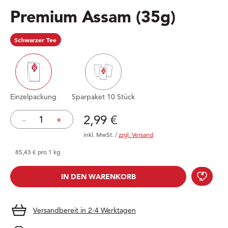
Premium Assam
(35g)
Schwarzer Tee
Einzelpackung
Sparpaket 10 Stück
Preis: 2,99 €
2,99 €
–
+
inkl. MwSt.
/
zzgl. Versand
85,43 € pro 1 kg
Prem
IN DEN WARENKORB
IN DEN WARENKORB
Versandbereit in 2-4 Werktagen