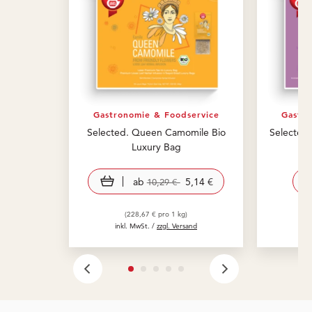
Gastronomie & Foodservice
Gastro
Selected. Queen Camomile Bio
Selected.
Luxury Bag
view product
ab
5,14 €
10,29 €
(228,67 € pro 1 kg)
inkl. MwSt. /
zzgl. Versand
in