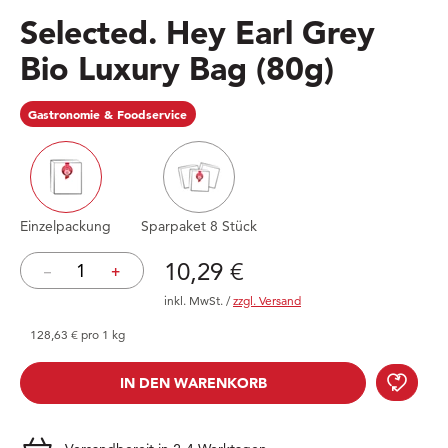
Selected. Hey Earl Grey
Bio Luxury Bag
(80g)
Gastronomie & Foodservice
Einzelpackung
Sparpaket 8 Stück
Preis: 10,29 €
10,29 €
–
+
inkl. MwSt.
/
zzgl. Versand
128,63 € pro 1 kg
Sele
IN DEN WARENKORB
IN DEN WARENKORB