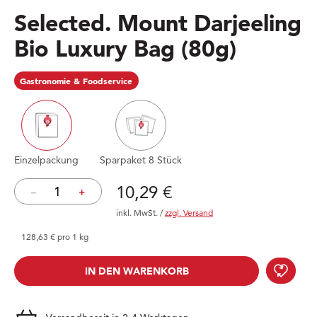
Selected. Mount Darjeeling
Bio Luxury Bag
(80g)
Gastronomie & Foodservice
Einzelpackung
Sparpaket 8 Stück
Preis: 10,29 €
10,29 €
–
+
inkl. MwSt.
/
zzgl. Versand
128,63 € pro 1 kg
Sele
IN DEN WARENKORB
IN DEN WARENKORB