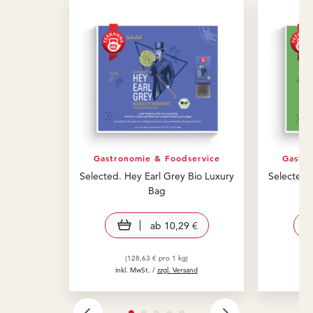
Gastronomie & Foodservice
Gastro
Selected. Hey Earl Grey Bio Luxury
Selected.
Bag
view product
ab
10,29 €
(128,63 € pro 1 kg)
inkl. MwSt. /
zzgl. Versand
in