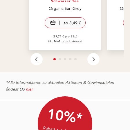
Schwarzer Tee
Organic Earl Grey
Organ
view product
ab
3,49 €
(99,71 € pro 1 kg)
inkl. MwSt. /
zzgl. Versand
in
*Alle Informationen zu aktuellen Aktionen & Gewinnspielen
findest Du
hier
.
10%*