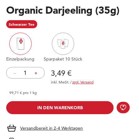
Organic Darjeeling
(35g)
Schwarzer Tee
Einzelpackung
Sparpaket 10 Stück
Preis: 3,49 €
3,49 €
–
+
inkl. MwSt.
/
zzgl. Versand
99,71 € pro 1 kg
Orga
IN DEN WARENKORB
IN DEN WARENKORB
Versandbereit in 2-4 Werktagen