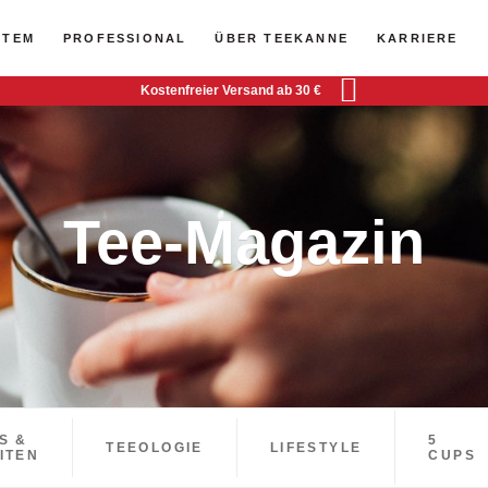
STEM
PROFESSIONAL
ÜBER TEEKANNE
KARRIERE
Kostenfreier Versand ab 30 €
Tee-Magazin
S &
5
TEEOLOGIE
LIFESTYLE
ITEN
CUPS