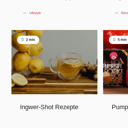
Lifestyle
Reze
2 min
5 min
Ingwer-Shot Rezepte
Pumpk