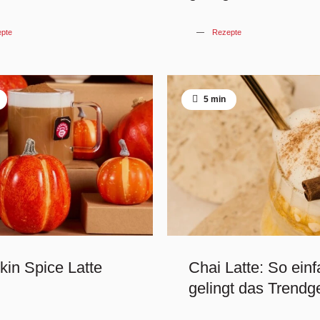
pte
Rezepte
5 min
in Spice Latte
Chai Latte: So ein
gelingt das Trendg