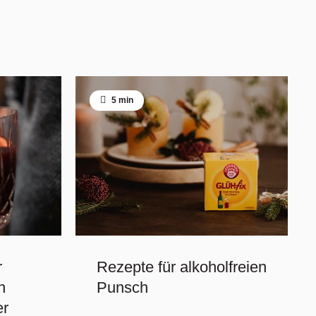
5 min
r
Rezepte für alkoholfreien
h
Punsch
er