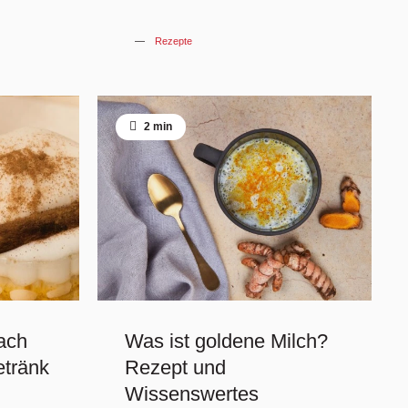
Rezepte
2 min
fach
Was ist goldene Milch?
etränk
Rezept und
Wissenswertes