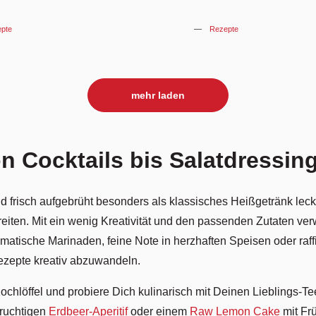
pte
Rezepte
mehr laden
n Cocktails bis Salatdressin
d frisch aufgebrüht besonders als klassisches Heißgetränk lec
iten. Mit ein wenig Kreativität und den passenden Zutaten ver
omatische Marinaden, feine Note in herzhaften Speisen oder raffi
Rezepte kreativ abzuwandeln.
hlöffel und probiere Dich kulinarisch mit Deinen Lieblings-Te
fruchtigen
Erdbeer-Aperitif
oder einem
Raw Lemon Cake
mit Fr