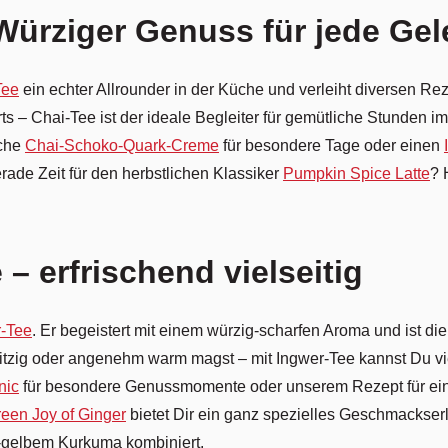
Würziger Genuss für jede Gel
Tee
ein echter Allrounder in der Küche und verleiht diversen Re
ts – Chai-Tee ist der ideale Begleiter für gemütliche Stunden im
sche
Chai-Schoko-Quark-Creme
für besondere Tage oder einen
erade Zeit für den herbstlichen Klassiker
Pumpkin Spice Latte
? 
– erfrischend vielseitig
r-Tee
. Er begeistert mit einem würzig-scharfen Aroma und ist die
spritzig oder angenehm warm magst – mit Ingwer-Tee kannst Du 
nic
für besondere Genussmomente oder unserem Rezept für ei
een Joy of Ginger
bietet Dir ein ganz spezielles Geschmackser
-gelbem Kurkuma kombiniert.