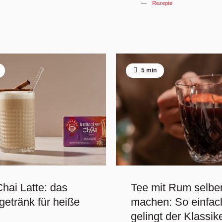
Rezepte
5 min
Chai Latte: das
Tee mit Rum selbe
getränk für heiße
machen: So einfac
gelingt der Klassik